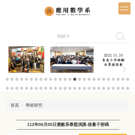
跳
到
主
要
內
容
搜尋
區
首頁
學術研究
112年06月05日應數系專題演講-後量子密碼