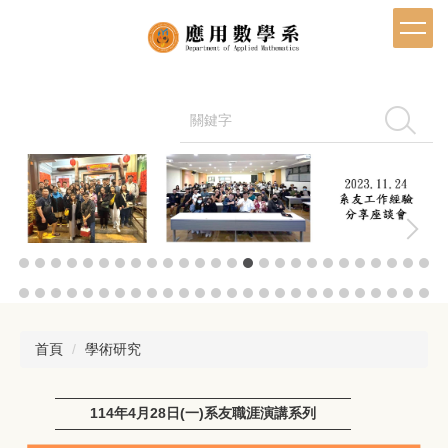
跳
到
主
要
內
容
搜尋
區
首頁
學術研究
114年4月28日(一)系友職涯演講系列