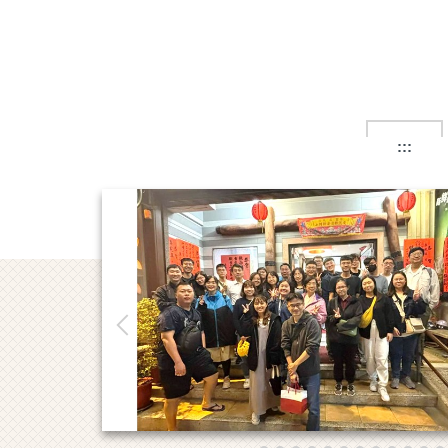
跳
到
主
要
內
容
區
:::