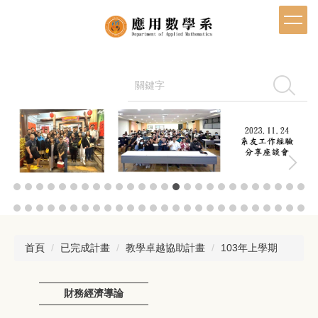
跳
到
主
要
內
容
搜尋
區
首頁
已完成計畫
教學卓越協助計畫
103年上學期
財務經濟導論