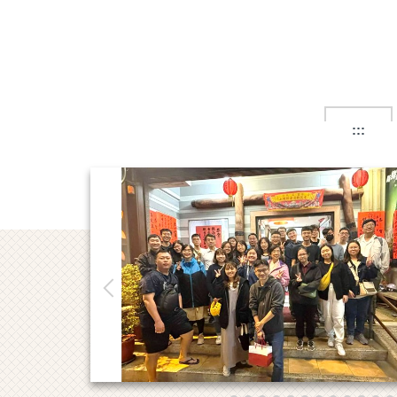
跳
到
主
要
內
容
區
:::