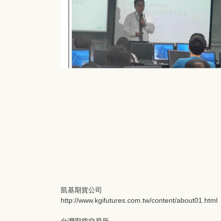
凱基期貨公司
http://www.kgifutures.com.tw/content/about01.html