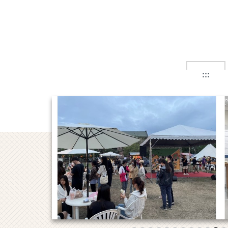
跳
到
主
要
內
容
區
:::