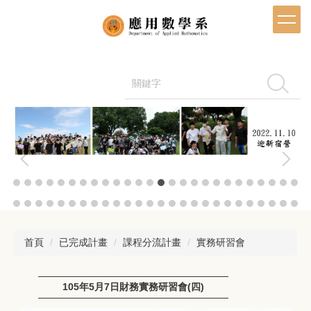
跳
到
主
要
內
容
搜尋
區
首頁
已完成計畫
課程分流計畫
實務研習會
105年5月7日財務實務研習會(四)