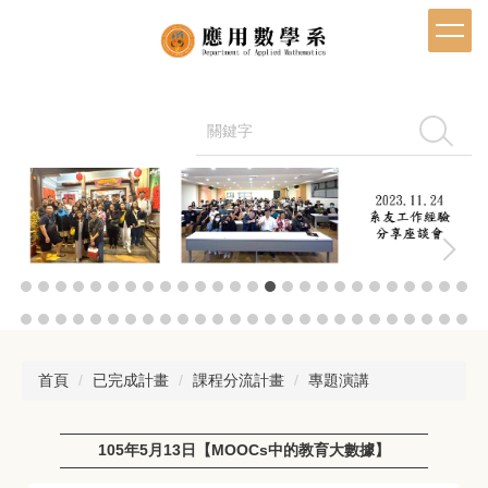
跳
到
主
要
內
容
搜尋
區
首頁
已完成計畫
課程分流計畫
專題演講
105年5月13日【MOOCs中的教育大數據】