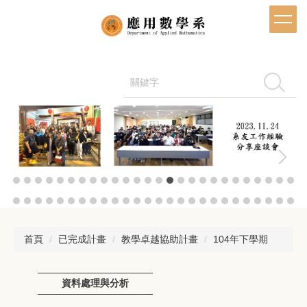
跳
到
主
要
內
容
搜尋
區
首頁
已完成計畫
教學卓越協助計畫
104年下學期
資料處理與分析