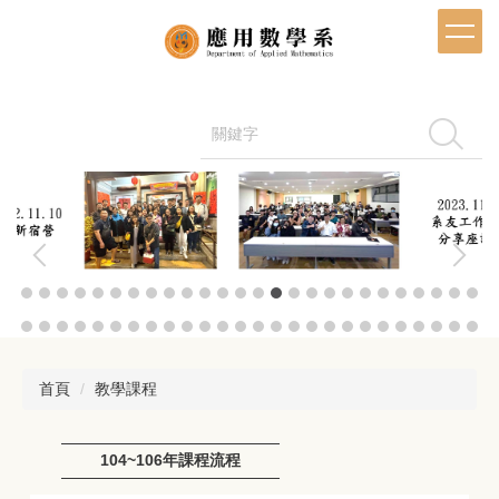
跳
到
主
要
內
容
搜尋
區
首頁
教學課程
104~106年課程流程