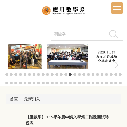
跳
到
主
要
內
容
搜尋
區
首頁
最新消息
【應數系】 115學年度申請入學第二階段面試時
程表