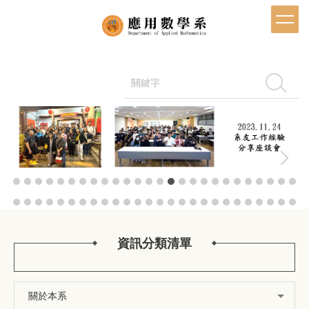
跳
到
主
要
內
容
搜尋
區
資訊分類清單
關於本系