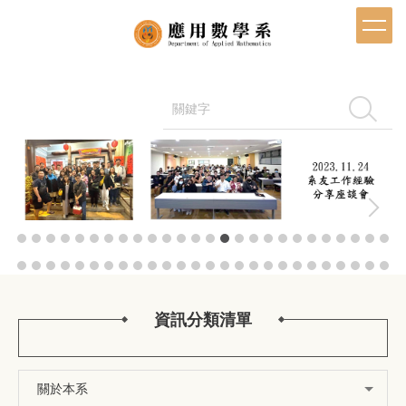
跳
到
主
要
內
容
搜尋
區
資訊分類清單
關於本系