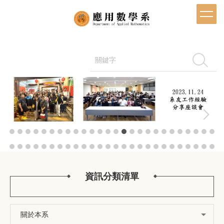
跳
到
主
要
內
容
搜尋
區
資訊分類清單
關於本系