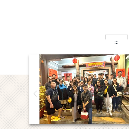
跳
到
主
要
內
容
區
:::