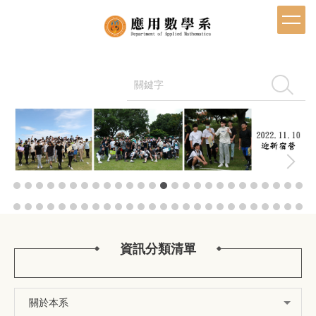
跳
到
主
要
內
容
搜尋
區
資訊分類清單
關於本系