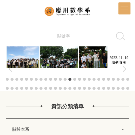
跳
到
主
要
內
容
搜尋
區
資訊分類清單
關於本系