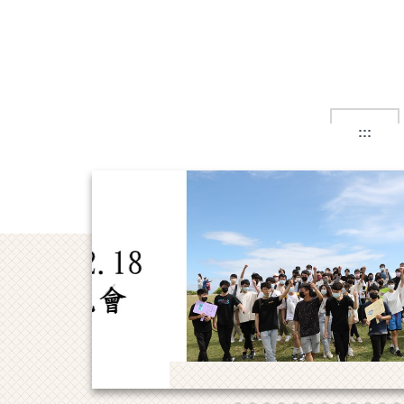
跳
到
主
要
內
容
區
:::