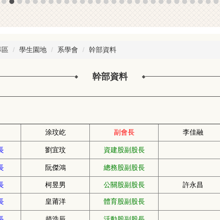
專區
學生園地
系學會
幹部資料
幹部資料
涂玟屹
副會長
李佳融
長
劉宜玟
資建股副股長
長
阮傑鴻
總務股副股長
長
柯昱男
公關股副股長
許永昌
長
皇莆洋
體育股副股長
長
趙浩辰
活動股副股長