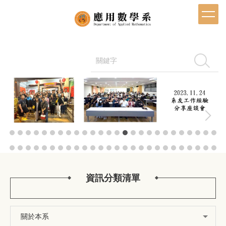
跳
到
主
要
內
容
搜尋
區
資訊分類清單
關於本系