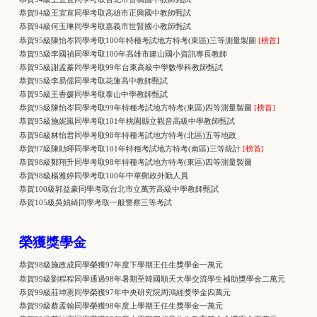
恭賀94級王宜宣同學考取高雄市正興國中教師甄試
恭賀94級何玉琳同學考取嘉義市世賢國小教師甄試
恭賀95級陳怡岑同學考取100年特種考試地方特考(東區)三等測量製圖
[榜首]
恭賀95級李國禎同學考取100年高雄市建山國小資訊專長教師
恭賀95級謝孟蓁同學考取99年台東高級中學數學科教師甄試
恭賀95級李易儒同學考取花蓮高中教師甄試
恭賀95級王香媛同學考取泰山中學教師甄試
恭賀95級陳怡岑同學考取99年特種考試地方特考(東區)四等測量製圖
[榜首]
恭賀95級施妮嵐同學考取101年桃園縣立觀音高級中學教師甄試
恭賀96級林怡君同學考取98年特種考試地方特考(北區)五等地政
恭賀97級陳勛暉同學考取101年特種考試地方特考(南區)三等統計
[榜首]
恭賀98級鄭翔升同學考取98年特種考試地方特考(東區)四等測量製圖
恭賀98級楊雅婷同學考取100年中華郵政外勤人員
恭賀100級郭益豪同學考取台北市立萬芳高級中學教師甄試
恭賀105級吳娟綺同學考取一般警察三等考試
榮獲獎學金
恭賀98級施政成同學榮獲97年度下學期王任生獎學金一萬元
恭賀99級劉程程同學通過98年暑期至韓國順天大學交流學生補助獎學金二萬元
恭賀99級莊坤憲同學榮獲97年中央研究院周鴻經獎學金四萬元
恭賀99級蔡孟翰同學榮獲98年度上學期王任生獎學金一萬元