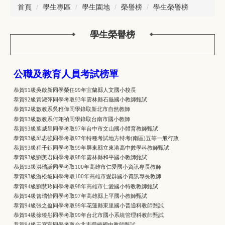
首頁
學生專區
學生園地
榮譽榜
學生榮譽榜
學生榮譽榜
公職及教育人員考試榜單
恭賀91級吳啟新同學榮任99年宜蘭縣人文國小校長
恭賀92級黃淑萍同學考取93年雲林縣石龜國小教師甄試
恭賀92級數教系吳稚偉同學錄取新北市自然教師
恭賀93級數教系何翊禎同學錄取台南市國小教師
恭賀93級葉威呈同學考取97年台中市文山國小體育教師甄試
恭賀93級邱志強同學考取97年特種考試地方特考(南區)五等一般行政
恭賀93級程千鈺同學考取99年屏東縣立東港高中數學科教師甄試
恭賀93級劉美君同學考取98年雲林縣和平國小教師甄試
恭賀93級洪瑞謙同學考取100年高雄市仁愛國小資訊專長教師
恭賀93級游松坡同學考取100年高雄市愛群國小資訊專長教師
恭賀94級劉慧玲同學考取98年高雄市仁愛國小特教教師甄試
恭賀94級曾瑞怡同學考取97年高雄縣上平國小教師甄試
恭賀94級張之盈同學考取99年花蓮縣東里國小普通科教師甄試
恭賀94級徐曉彤同學考取99年台北市國小系統管理科教師甄試
恭賀94級王宜宣同學考取台北市營橋國中教師甄試