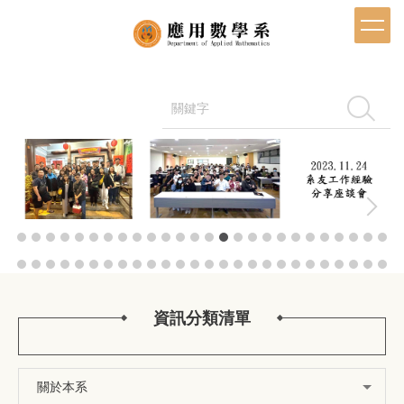
跳
到
主
要
內
容
搜尋
區
資訊分類清單
關於本系