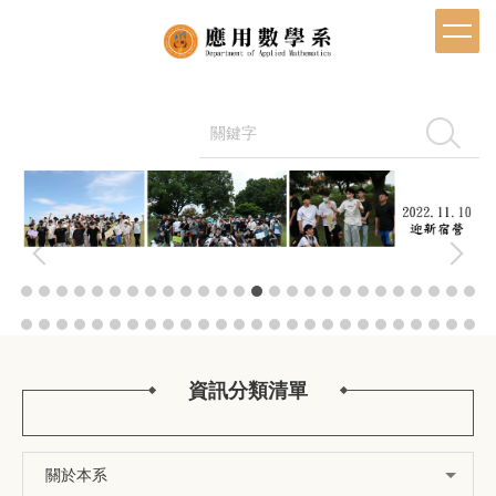
跳
到
主
要
內
容
搜尋
區
資訊分類清單
關於本系